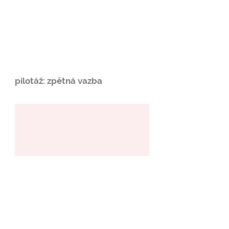
pilotáž: zpětná vazba