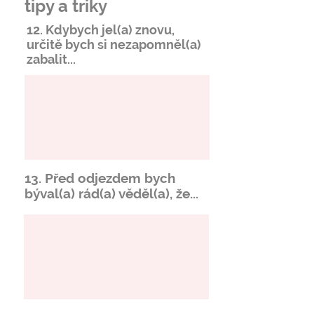
tipy a triky
12. Kdybych jel(a) znovu,
určitě bych si
nezapomněl
(a)
zabalit...
13. Před odjezdem bych
býval(a) rád(a) věděl(a), že...