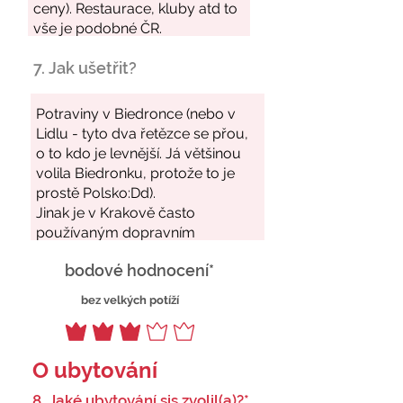
7. Jak ušetřit?
bodové hodnocení*
bez velkých potíží
O ubytování
8. Jaké ubytování sis zvolil(a)?*