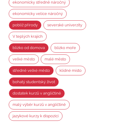
ekonomicky středně náročný
ekonomicky velice náročný
poblíž přírody
severské univerzity
V teplých krajích
blízko od domova
blízko moře
velké město
malé město
středně velké město
klidné místo
bohatý studentský život
dostatek kurzů v angličtině
malý výběr kurzů v angličtině
jazykové kurzy k dispozici