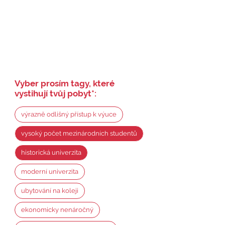
Vyber prosím tagy, které
vystihují tvůj pobyt
*
:
výrazně odlišný přístup k výuce
vysoký počet mezinárodních studentů
historická univerzita
moderní univerzita
ubytování na koleji
ekonomicky nenáročný