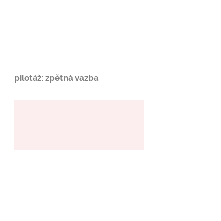
pilotáž: zpětná vazba