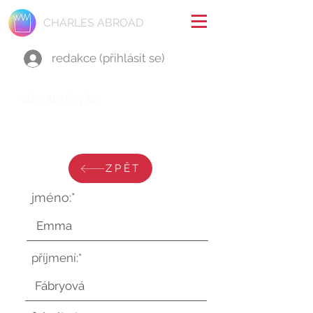
CHARLES ABROAD
redakce (přihlásit se)
stav zprávy je:
středa 2. července 2025 v
22:54:38 UTC
ZPĚT
jméno:*
příjmení:*