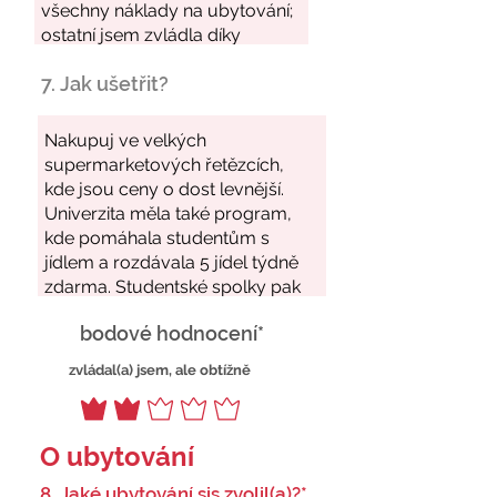
7. Jak ušetřit?
bodové hodnocení*
zvládal(a) jsem, ale obtížně
O ubytování
8. Jaké ubytování sis zvolil(a)?*