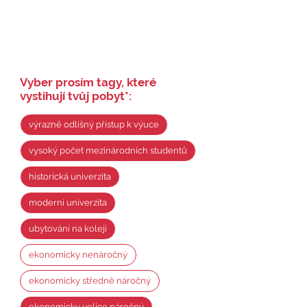
Vyber prosím tagy, které
vystihují tvůj pobyt
*
:
výrazně odlišný přístup k výuce
vysoký počet mezinárodních studentů
historická univerzita
moderní univerzita
ubytování na koleji
ekonomicky nenáročný
ekonomicky středně náročný
ekonomicky velice náročný