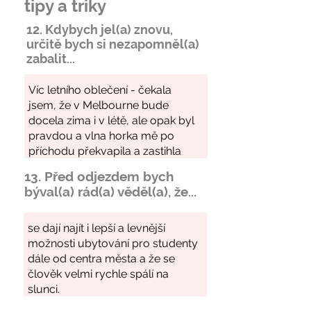
tipy a triky
12. Kdybych jel(a) znovu,
určitě bych si
nezapomněl
(a)
zabalit...
13. Před odjezdem bych
býval(a) rád(a) věděl(a), že...