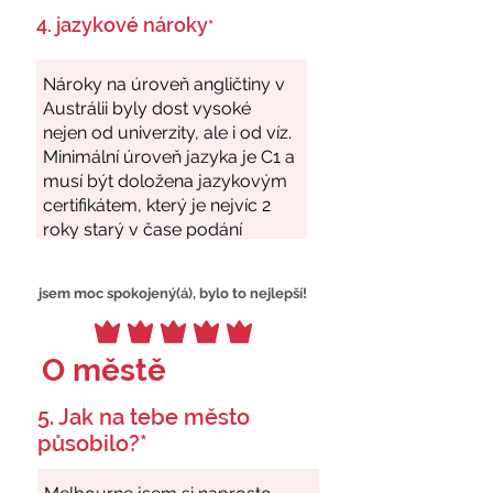
4. jazykové nároky
*
jsem moc spokojený(á), bylo to nejlepší!
O městě
5. Jak na tebe město
působilo?*