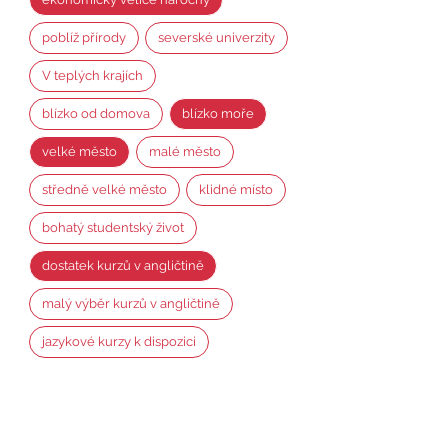
poblíž přírody
severské univerzity
V teplých krajích
blízko od domova
blízko moře
velké město
malé město
středně velké město
klidné místo
bohatý studentský život
dostatek kurzů v angličtině
malý výběr kurzů v angličtině
jazykové kurzy k dispozici