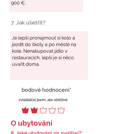
7. Jak ušetřit?
bodové hodnocení*
zvládal(a) jsem, ale obtížně
O ubytování
8. Jaké ubytování sis zvolil(a)?*