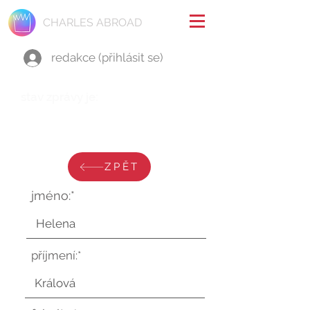
CHARLES ABROAD
redakce (přihlásit se)
stav zprávy je:
pondělí 7. srpna 2023 v 16:52:36
UTC
ZPĚT
jméno:*
příjmení:*