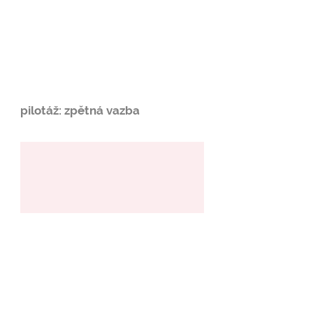
pilotáž: zpětná vazba