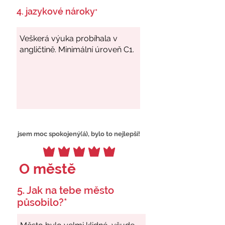
4. jazykové nároky
*
jsem moc spokojený(á), bylo to nejlepší!
O městě
5. Jak na tebe město
působilo?*