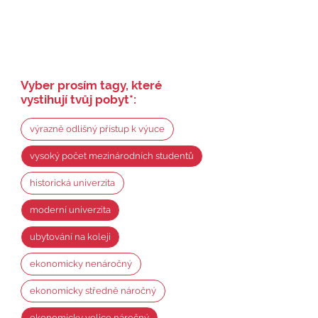
Vyber prosím tagy, které
vystihují tvůj pobyt
*
:
výrazně odlišný přístup k výuce
vysoký počet mezinárodních studentů
historická univerzita
moderní univerzita
ubytování na koleji
ekonomicky nenáročný
ekonomicky středně náročný
ekonomicky velice náročný