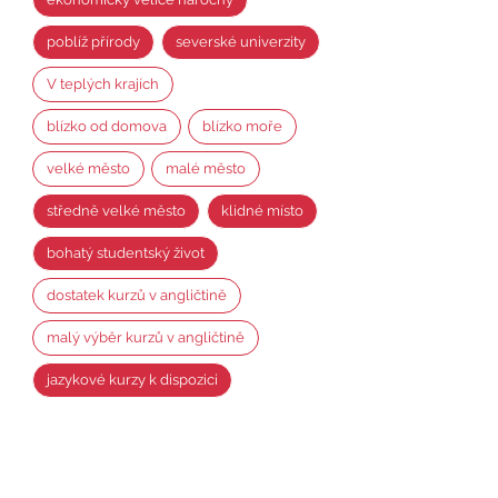
poblíž přírody
severské univerzity
V teplých krajích
blízko od domova
blízko moře
velké město
malé město
středně velké město
klidné místo
bohatý studentský život
dostatek kurzů v angličtině
malý výběr kurzů v angličtině
jazykové kurzy k dispozici