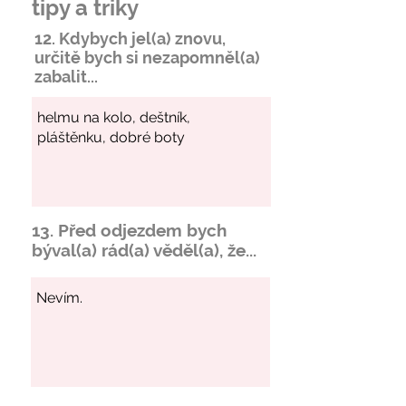
tipy a triky
12. Kdybych jel(a) znovu,
určitě bych si
nezapomněl
(a)
zabalit...
13. Před odjezdem bych
býval(a) rád(a) věděl(a), že...