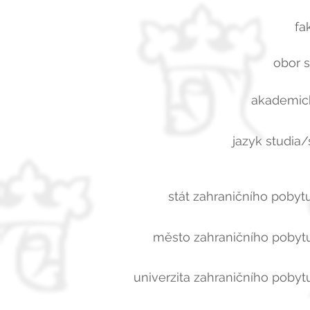
fa
obor s
akademick
jazyk studia/
stát zahraničního pobytu
město zahraničního pobytu
univerzita zahraničního pobytu