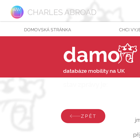
CHARLES ABROAD
DOMOVSKÁ STRÁNKA
CHCI VYJ
damo
databáze mobility na UK
stav zprávy je:
pátek 22
ZPĚT
j
př