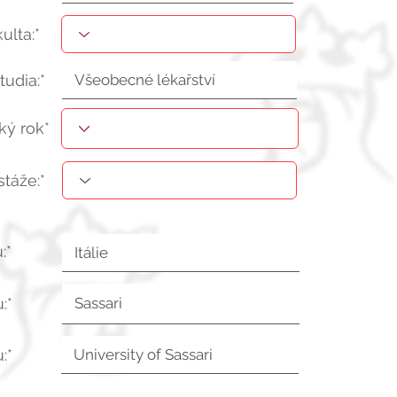
kulta:*
tudia:*
ý rok*
stáže:*
:*
:*
:*