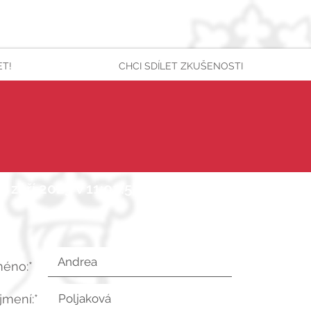
ET!
CHCI SDÍLET ZKUŠENOSTI
. září 2023 v 11:02:54 UTC
méno:*
íjmení:*