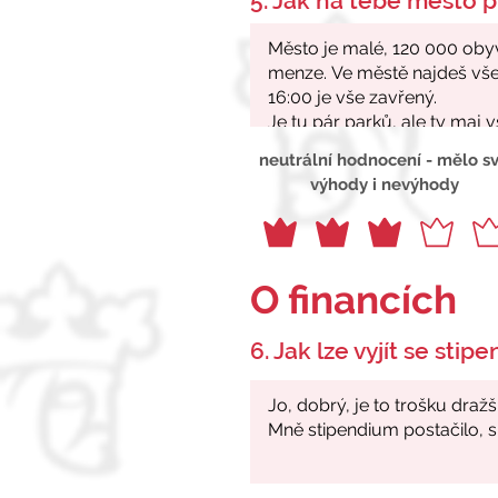
5. Jak na tebe město p
neutrální hodnocení - mělo s
výhody i nevýhody
O financích
6. Jak lze vyjít se stip