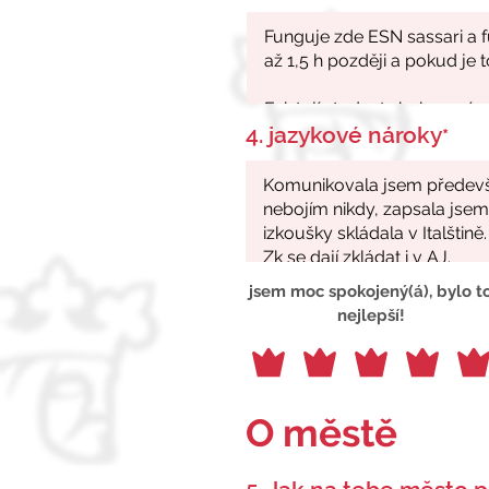
4. jazykové nároky
*
jsem moc spokojený(á), bylo t
nejlepší!
O městě