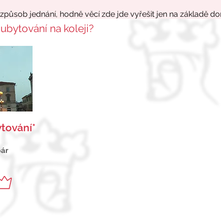
 ubytování na koleji?
tování*
pár