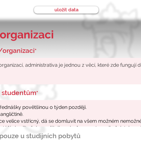
uložit data
organizaci
/organizaci
*
ke studentům
*
- pouze u studijních pobytů