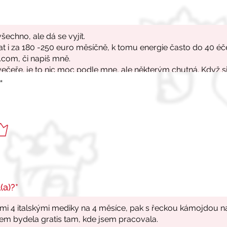
*
(a)?*