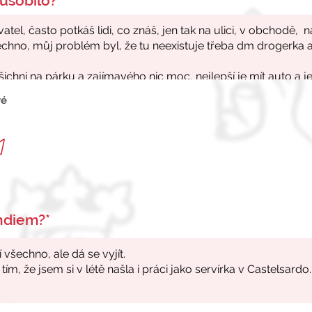
ůsobilo?*
vé
endiem?*