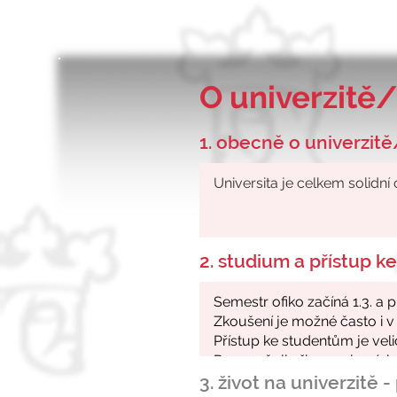
O univerzitě/
1. obecně o univerzitě
2. studium a přístup 
3. život na univerzitě 