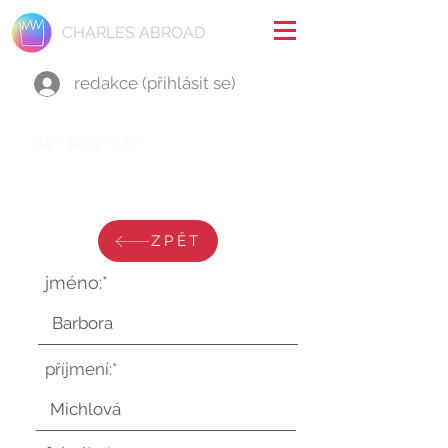
CHARLES ABROAD
redakce (přihlásit se)
stav zprávy je:
úterý 5. března 2024 v 22:23:20
UTC
ZPĚT
jméno:*
příjmení:*