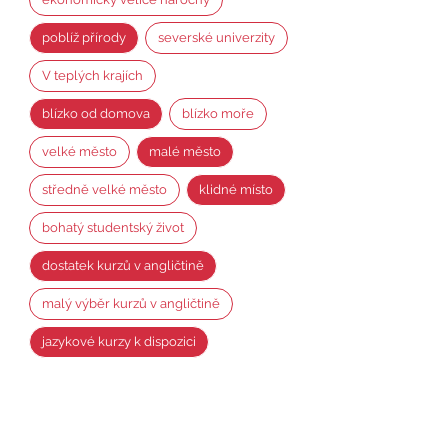
poblíž přírody
severské univerzity
V teplých krajích
blízko od domova
blízko moře
velké město
malé město
středně velké město
klidné místo
bohatý studentský život
dostatek kurzů v angličtině
malý výběr kurzů v angličtině
jazykové kurzy k dispozici