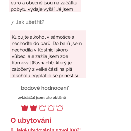
7. Jak ušetřit?
bodové hodnocení*
zvládal(a) jsem, ale obtížně
O ubytování
8. Jaké ubytování sis zvolil(a)?*