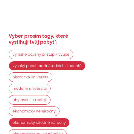
Vyber prosím tagy, které
vystihují tvůj pobyt
*
:
výrazně odlišný přístup k výuce
vysoký počet mezinárodních studentů
historická univerzita
moderní univerzita
ubytování na koleji
ekonomicky nenáročný
ekonomicky středně náročný
ekonomicky velice náročný