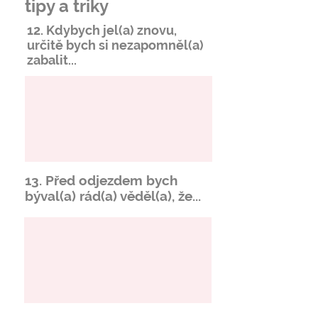
tipy a triky
12. Kdybych jel(a) znovu,
určitě bych si
nezapomněl
(a)
zabalit...
13. Před odjezdem bych
býval(a) rád(a) věděl(a), že...