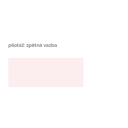
pilotáž: zpětná vazba