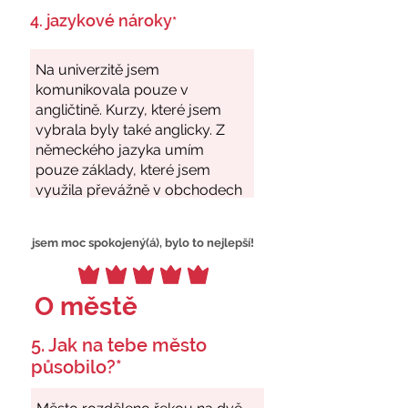
4. jazykové nároky
*
jsem moc spokojený(á), bylo to nejlepší!
O městě
5. Jak na tebe město
působilo?*