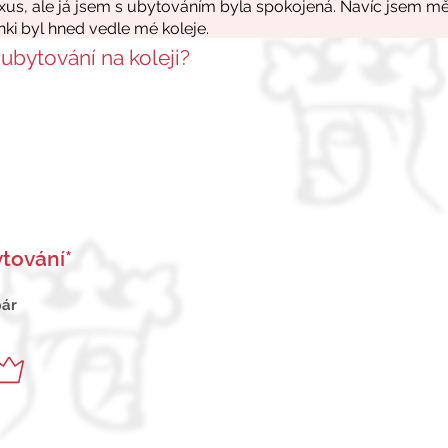
 ubytování na koleji?
tování*
pár