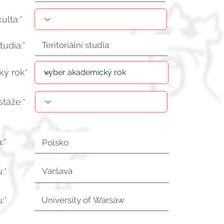
kulta:*
tudia:*
ý rok*
stáže:*
:*
:*
:*