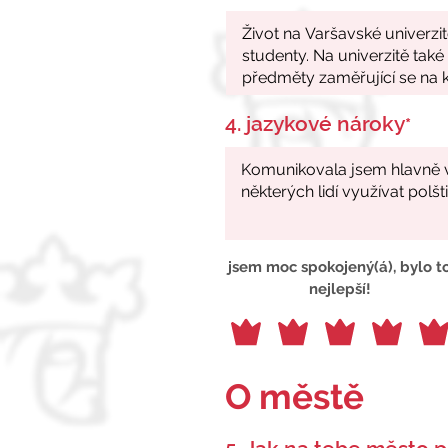
4. jazykové nároky
*
jsem moc spokojený(á), bylo t
nejlepší!
O městě