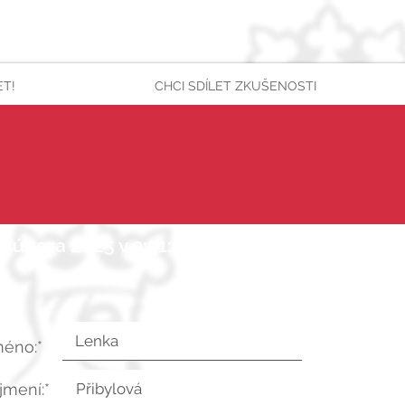
ET!
CHCI SDÍLET ZKUŠENOSTI
4. února 2025 v 9:31:49 UTC
méno:*
íjmení:*