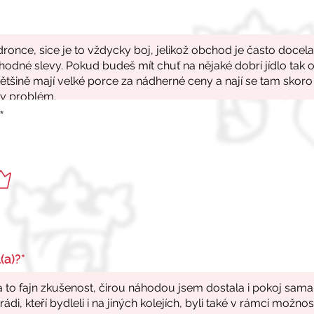
*
(a)?*