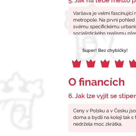
5. Jak na tebe město p
Super! Bez chybičky!
O financích
6. Jak lze vyjít se stip