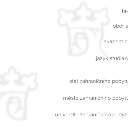
fa
obor s
akademick
jazyk studia/
stát zahraničního pobytu
město zahraničního pobytu
univerzita zahraničního pobytu