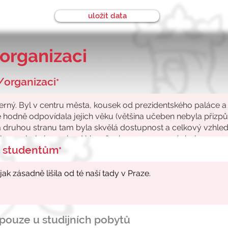
uložit data
organizaci
/organizaci
*
ke studentům
*
- pouze u studijních pobytů