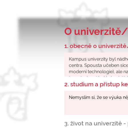
O univerzitě/
1. obecně o univerzitě
2. studium a přístup 
3. život na univerzitě 