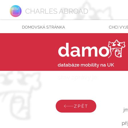
CHARLES ABROAD
DOMOVSKÁ STRÁNKA
CHCI VYJ
damo
databáze mobility na UK
stav zprávy je:
pátek 1
ZPĚT
j
př