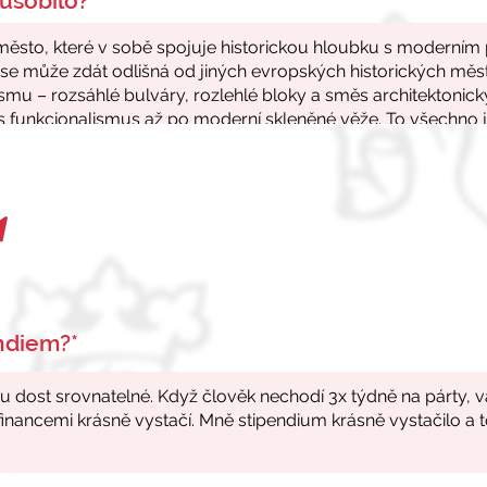
ůsobilo?*
endiem?*