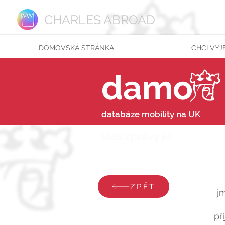
CHARLES ABROAD
DOMOVSKÁ STRÁNKA
CHCI VYJ
damo
databáze mobility na UK
stav zprávy je:
středa 1
ZPĚT
j
př