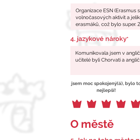
4. jazykové nároky
*
jsem moc spokojený(á), bylo t
nejlepší!
O městě