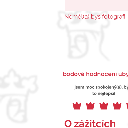
Neměl(a) bys fotografii
bodové hodnocení uby
jsem moc spokojený(á), b
to nejlepší!
O zážitcích