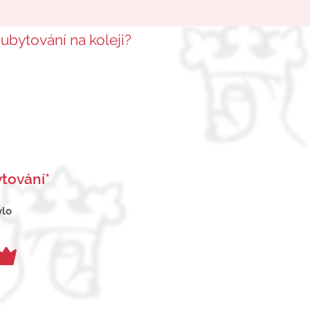
 ubytování na koleji?
tování*
ylo