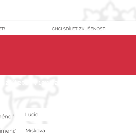
ET!
CHCI SDÍLET ZKUŠENOSTI
7. září 2025 v 19:12:29 UTC
méno:*
íjmení:*