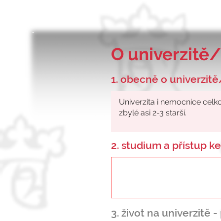
O univerzitě/
1. obecně o univerzitě
2. studium a přístup 
3. život na univerzitě 