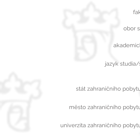
fa
obor s
akademick
jazyk studia/
stát zahraničního pobytu
město zahraničního pobytu
univerzita zahraničního pobytu