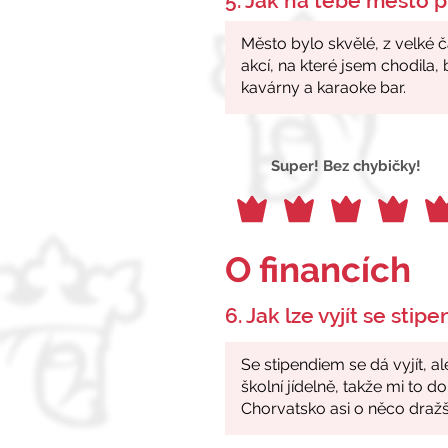
5. Jak na tebe město p
Super! Bez chybičky!
O financích
6. Jak lze vyjít se stip