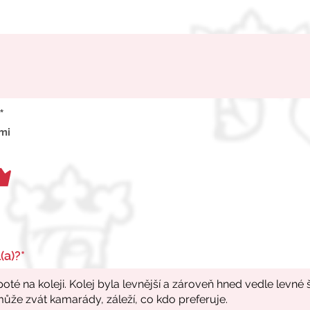
*
 mi
(a)?*