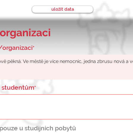
uložit data
organizaci
/organizaci
*
ke studentům
*
- pouze u studijních pobytů