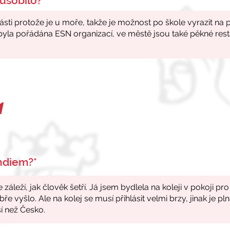
ůsobilo?*
endiem?*