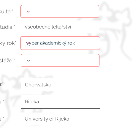
kulta:*
tudia:*
ý rok*
stáže:*
:*
:*
:*