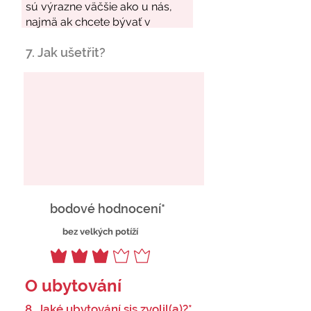
7. Jak ušetřit?
bodové hodnocení*
bez velkých potíží
O ubytování
8. Jaké ubytování sis zvolil(a)?*