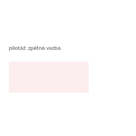
pilotáž: zpětná vazba