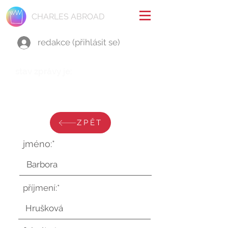
CHARLES ABROAD
redakce (přihlásit se)
stav zprávy je:
čtvrtek 3. července 2025 v
14:02:34 UTC
ZPĚT
jméno:*
příjmení:*