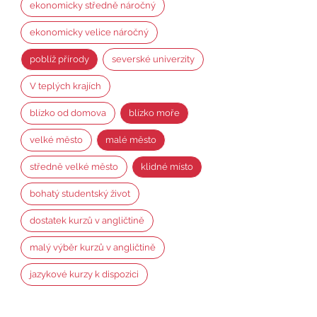
ekonomicky středně náročný
ekonomicky velice náročný
poblíž přírody
severské univerzity
V teplých krajích
blízko od domova
blízko moře
velké město
malé město
středně velké město
klidné místo
bohatý studentský život
dostatek kurzů v angličtině
malý výběr kurzů v angličtině
jazykové kurzy k dispozici