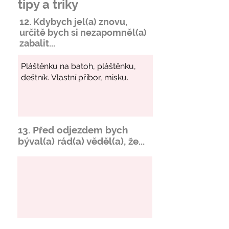
tipy a triky
12. Kdybych jel(a) znovu,
určitě bych si
nezapomněl
(a)
zabalit...
13. Před odjezdem bych
býval(a) rád(a) věděl(a), že...