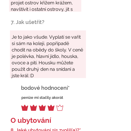
7. Jak ušetřit?
bodové hodnocení*
peníze mi stačily akorát
O ubytování
8. Jaké ubytování sis zvolil(a)?*