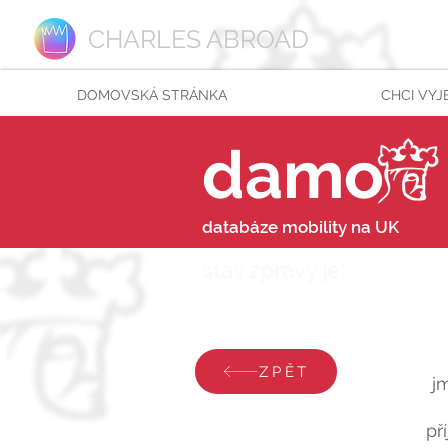
CHARLES ABROAD
DOMOVSKÁ STRÁNKA
CHCI VYJ
damo
databáze mobility na UK
stav zprávy je:
čtvrtek 
ZPĚT
j
př