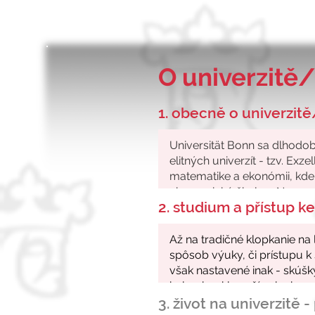
O univerzitě/
1. obecně o univerzitě
2. studium a přístup 
3. život na univerzitě 