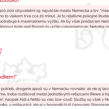
ůsobilo?*
r
endiem?*