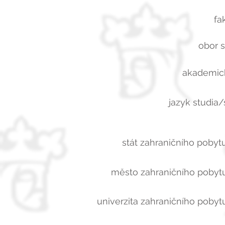
fa
obor s
akademick
jazyk studia/
stát zahraničního pobytu
město zahraničního pobytu
univerzita zahraničního pobytu