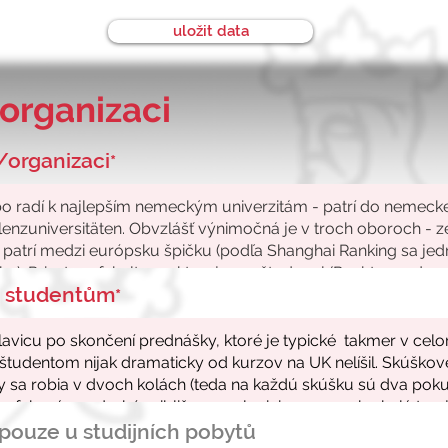
uložit data
organizaci
/organizaci
*
ke studentům
*
- pouze u studijních pobytů