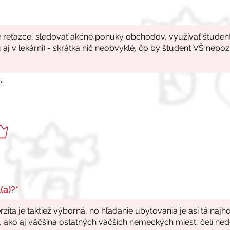
*
(a)?*