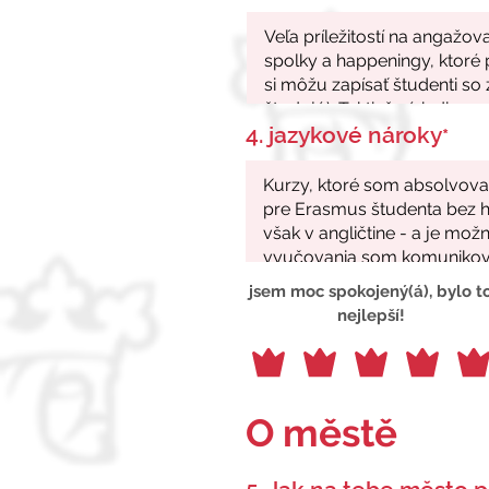
4. jazykové nároky
*
jsem moc spokojený(á), bylo t
nejlepší!
O městě