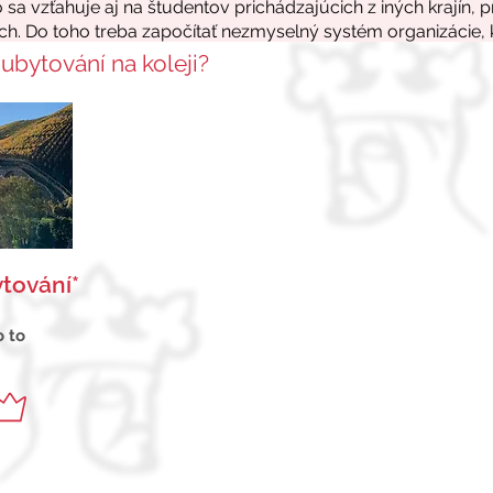
 ubytování na koleji?
tování*
o to