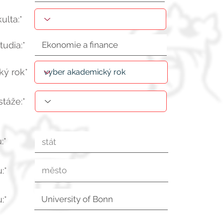
kulta:*
tudia:*
ý rok*
stáže:*
:*
:*
:*