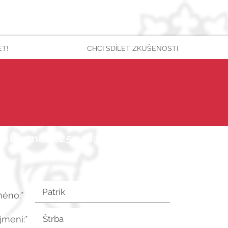
ET!
CHCI SDÍLET ZKUŠENOSTI
6. března 2025 v 18:34:32 UTC
méno:*
íjmení:*