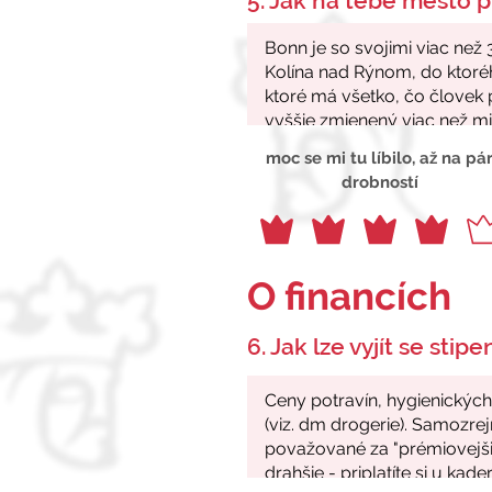
5. Jak na tebe město p
moc se mi tu líbilo, až na pá
drobností
O financích
6. Jak lze vyjít se stip