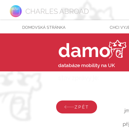
CHARLES ABROAD
DOMOVSKÁ STRÁNKA
CHCI VYJ
damo
databáze mobility na UK
stav zprávy je:
úterý 5.
ZPĚT
j
př