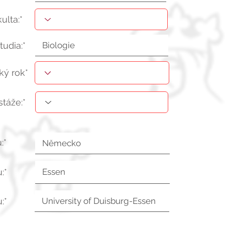
kulta:*
tudia:*
ý rok*
stáže:*
:*
:*
:*