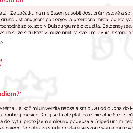
ůsobilo?*
vé
endiem?*