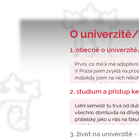
O univerzitě/
1. obecně o univerzitě
2. studium a přístup 
3. život na univerzitě 