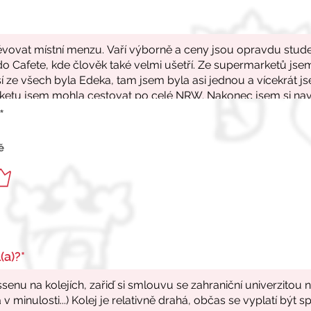
*
ě
(a)?*