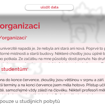
uložit data
organizaci
/organizaci
*
ke studentům
*
- pouze u studijních pobytů