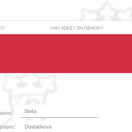
ET!
CHCI SDÍLET ZKUŠENOSTI
 září 2023 v 14:05:47 UTC
méno:*
íjmení:*