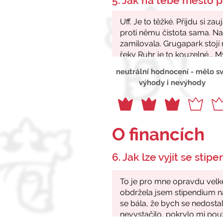
5. Jak na tebe město p
neutrální hodnocení - mělo s
výhody i nevýhody
O financích
6. Jak lze vyjít se stip