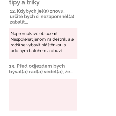
tipy a triky
12. Kdybych jel(a) znovu,
určitě bych si
nezapomněl
(a)
zabalit...
13. Před odjezdem bych
býval(a) rád(a) věděl(a), že...