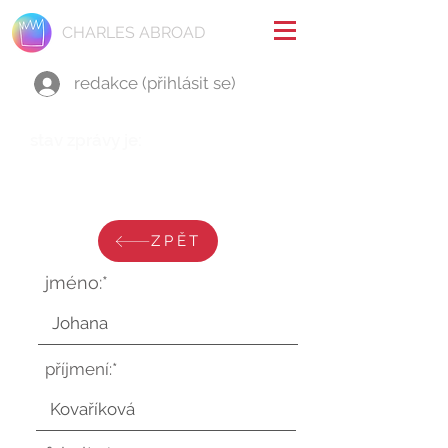
CHARLES ABROAD
redakce (přihlásit se)
stav zprávy je:
pátek 29. srpna 2025 v 15:58:13
UTC
ZPĚT
jméno:*
příjmení:*