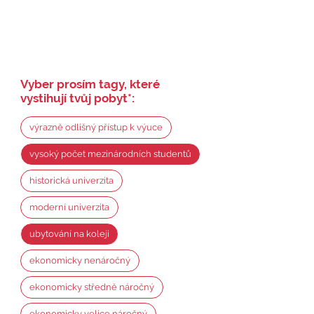
Vyber prosím tagy, které
vystihují tvůj pobyt
*
:
výrazně odlišný přístup k výuce
vysoký počet mezinárodních studentů
historická univerzita
moderní univerzita
ubytování na koleji
ekonomicky nenáročný
ekonomicky středně náročný
ekonomicky velice náročný