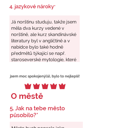
4. jazykové nároky
*
jsem moc spokojený(á), bylo to nejlepší!
O městě
5. Jak na tebe město
působilo?*