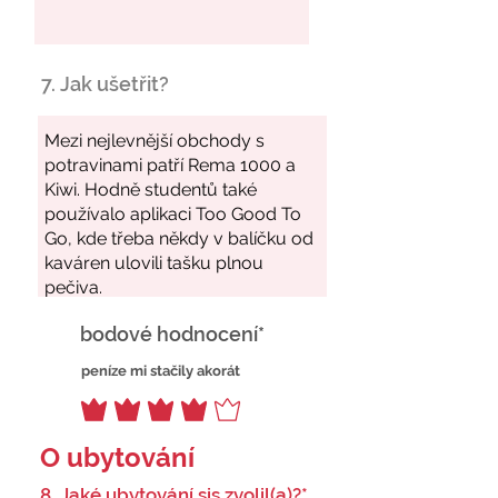
7. Jak ušetřit?
bodové hodnocení*
peníze mi stačily akorát
O ubytování
8. Jaké ubytování sis zvolil(a)?*