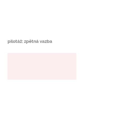
pilotáž: zpětná vazba