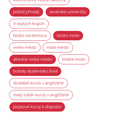
poblíž přírody
severské univerzity
V teplých krajích
blízko od domova
blízko moře
velké město
malé město
středně velké město
klidné místo
bohatý studentský život
dostatek kurzů v angličtině
malý výběr kurzů v angličtině
jazykové kurzy k dispozici