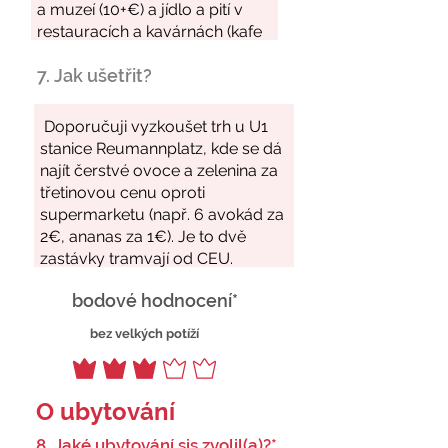
7. Jak ušetřit?
bodové hodnocení*
bez velkých potíží
O ubytování
8. Jaké ubytování sis zvolil(a)?*