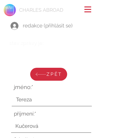
CHARLES ABROAD
redakce (přihlásit se)
stav zprávy je:
čtvrtek 30. ledna 2025 v 10:26:25
UTC
ZPĚT
jméno:*
příjmení:*