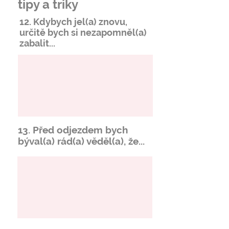
tipy a triky
12. Kdybych jel(a) znovu,
určitě bych si
nezapomněl
(a)
zabalit...
13. Před odjezdem bych
býval(a) rád(a) věděl(a), že...