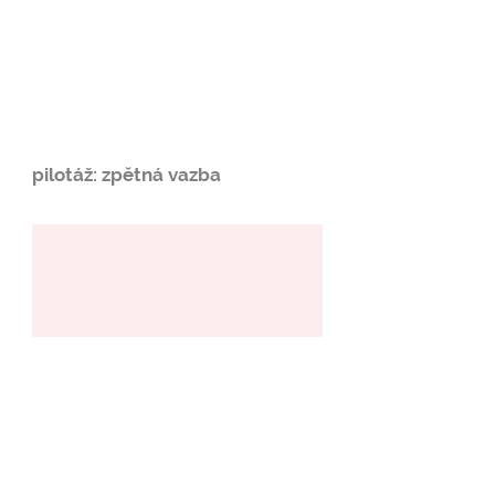
pilotáž: zpětná vazba