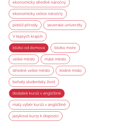
ekonomicky středně náročný
ekonomicky velice náročný
poblíž přírody
severské univerzity
V teplých krajích
blízko od domova
blízko moře
velké město
malé město
středně velké město
klidné místo
bohatý studentský život
dostatek kurzů v angličtině
malý výběr kurzů v angličtině
jazykové kurzy k dispozici