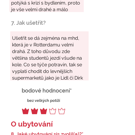
7. Jak ušetřit?
bodové hodnocení*
bez velkých potíží
O ubytování
8. Jaké ubytování sis zvolil(a)?*