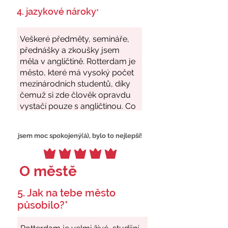
4. jazykové nároky
*
jsem moc spokojený(á), bylo to nejlepší!
O městě
5. Jak na tebe město
působilo?*