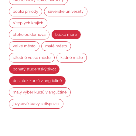
poblíž přírody
severské univerzity
V teplých krajích
blízko od domova
blízko moře
velké město
malé město
středně velké město
klidné místo
bohatý studentský život
dostatek kurzů v angličtině
malý výběr kurzů v angličtině
jazykové kurzy k dispozici