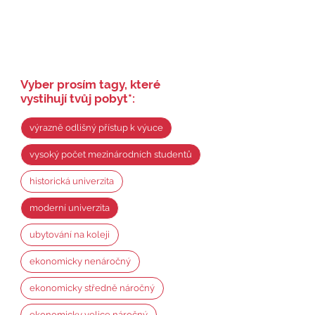
Vyber prosím tagy, které
vystihují tvůj pobyt
*
:
výrazně odlišný přístup k výuce
vysoký počet mezinárodních studentů
historická univerzita
moderní univerzita
ubytování na koleji
ekonomicky nenáročný
ekonomicky středně náročný
ekonomicky velice náročný