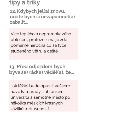
tipy a triky
12. Kdybych jel(a) znovu,
určitě bych si
nezapomněl
(a)
zabalit...
13. Před odjezdem bych
býval(a) rád(a) věděl(a), že...