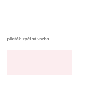
pilotáž: zpětná vazba