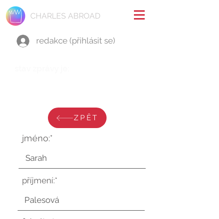
CHARLES ABROAD
redakce (přihlásit se)
stav zprávy je:
pátek 14. července 2023 v
10:18:03 UTC
ZPĚT
jméno:*
příjmení:*