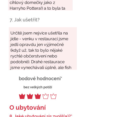
7. Jak ušetřit?
bodové hodnocení*
bez velkých potíží
O ubytování
8. Jaké ubytování sis zvolil(a)?*