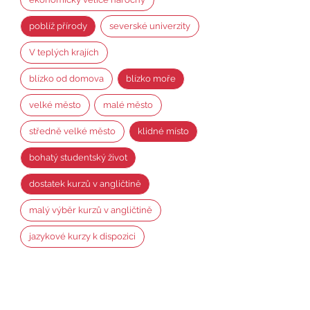
poblíž přírody
severské univerzity
V teplých krajích
blízko od domova
blízko moře
velké město
malé město
středně velké město
klidné místo
bohatý studentský život
dostatek kurzů v angličtině
malý výběr kurzů v angličtině
jazykové kurzy k dispozici