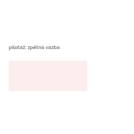
pilotáž: zpětná vazba