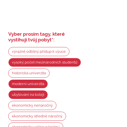
Vyber prosím tagy, které
vystihují tvůj pobyt
*
:
výrazně odlišný přístup k výuce
vysoký počet mezinárodních studentů
historická univerzita
moderní univerzita
ubytování na koleji
ekonomicky nenáročný
ekonomicky středně náročný
ekonomicky velice náročný