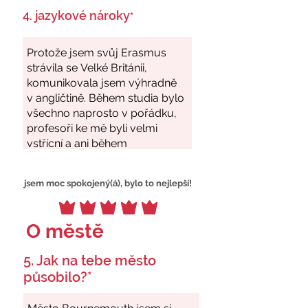
4. jazykové nároky
*
jsem moc spokojený(á), bylo to nejlepší!
O městě
5. Jak na tebe město
působilo?*