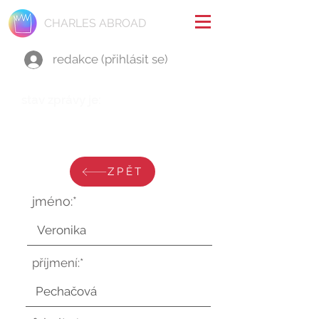
CHARLES ABROAD
redakce (přihlásit se)
stav zprávy je:
středa 4. června 2025 v 11:45:23
UTC
ZPĚT
jméno:*
příjmení:*