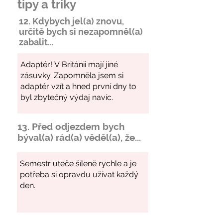
tipy a triky
12. Kdybych jel(a) znovu,
určitě bych si
nezapomněl
(a)
zabalit...
13. Před odjezdem bych
býval(a) rád(a) věděl(a), že...