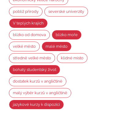
poblíž přírody
severské univerzity
V teplých krajích
blízko od domova
blízko moře
velké město
malé město
středně velké město
klidné místo
bohatý studentský život
dostatek kurzů v angličtině
malý výběr kurzů v angličtině
jazykové kurzy k dispozici