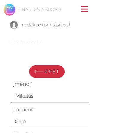
CHARLES ABROAD
redakce (přihlásit se)
stav zprávy je:
středa 4. června 2025 v 11:45:14
UTC
ZPĚT
jméno:*
příjmení:*