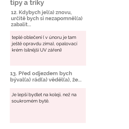
tipy a triky
12. Kdybych jel(a) znovu,
určitě bych si
nezapomněl
(a)
zabalit...
13. Před odjezdem bych
býval(a) rád(a) věděl(a), že...