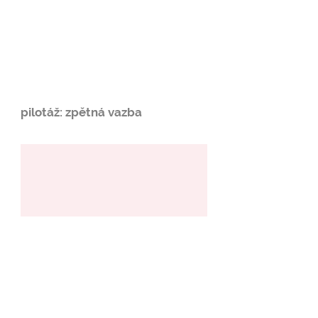
pilotáž: zpětná vazba