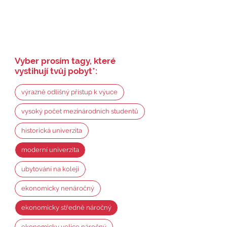
Vyber prosím tagy, které
vystihují tvůj pobyt
*
:
výrazně odlišný přístup k výuce
vysoký počet mezinárodních studentů
historická univerzita
moderní univerzita
ubytování na koleji
ekonomicky nenáročný
ekonomicky středně náročný
ekonomicky velice náročný