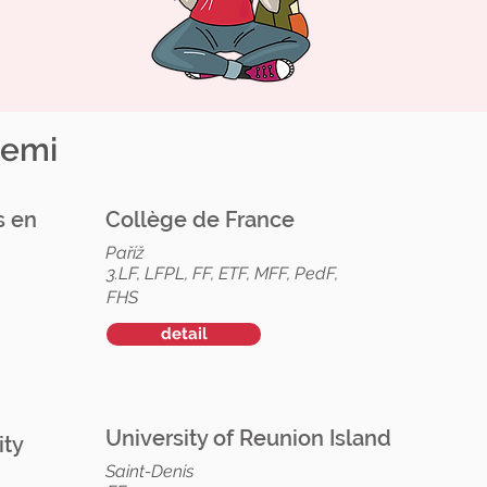
zemi
s en
Collège de France
Paříž
3.LF, LFPL, FF, ETF, MFF, PedF,
FHS
detail
University of Reunion Island
ity
Saint-Denis