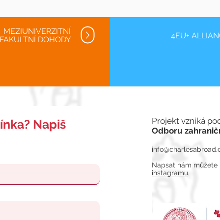
MEZIUNIVERZITNÍ
4EU+ ALLIA
FAKULTNÍ DOHODY
Projekt vzniká po
ínka? Napiš
Odboru
zahranič
info@charlesabroad.
Napsat nám můžete i 
instagramu
.