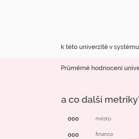
k této univerzitě v systém
Průměrné hodnocení univer
a co další metriky
000
město
000
finance