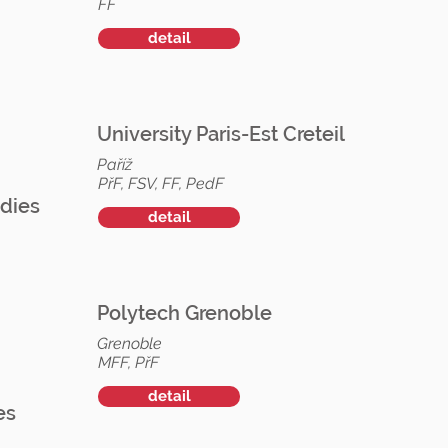
FF
detail
University Paris-Est Creteil
Paříž
PřF, FSV, FF, PedF
dies
detail
Polytech Grenoble
Grenoble
MFF, PřF
detail
es