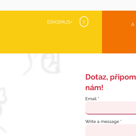
ERASMUS+
A
Dotaz, připom
nám!
Email
Write a message