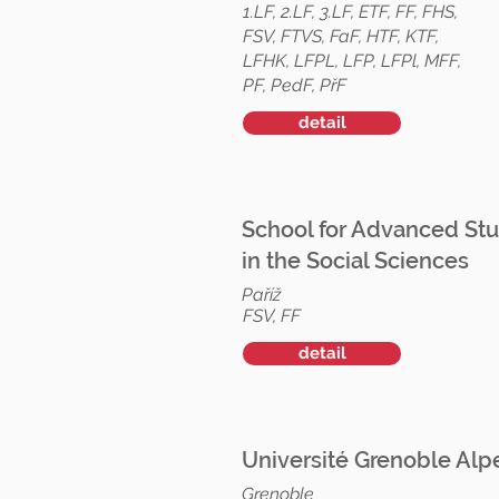
1.LF, 2.LF, 3.LF, ETF, FF, FHS,
FSV, FTVS, FaF, HTF, KTF,
LFHK, LFPL, LFP, LFPl, MFF,
PF, PedF, PřF
detail
School for Advanced Stu
in the Social Sciences
Paříž
FSV, FF
detail
Université Grenoble Alp
Grenoble