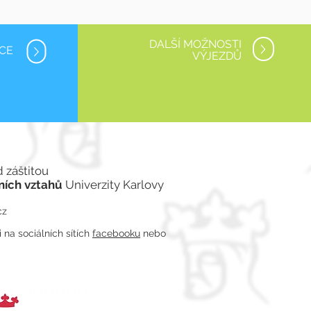
DALŠÍ MOŽNOSTI
NCE
VÝJEZDŮ
d záštitou
ních vztahů
Univerzity Karlovy
cz
na sociálních sítích
facebooku
nebo