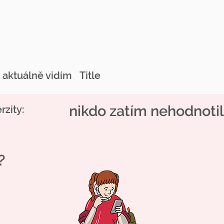
u aktuálně vidím
Title
nikdo zatím nehodnotil
zity:
?