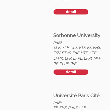
detail
Sorbonne University
Paříž
1.LF, 2.LF, 3.LF, ETF, FF, FHS,
FSV, FTVS, FaF, HTF, KTF,
LFHK, LFP, LFPL, LFPl, MFF,
PF, PedF, PřF
detail
Université Paris Cité
Paříž
FF, FHS, PedF, 1.LF